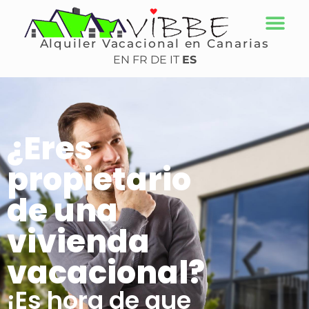
Alquiler Vacacional en Canarias
EN
FR
DE
IT
ES
¿Eres
propietario
de una
vivienda
vacacional?
¡Es hora de que