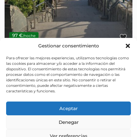
97 €
/noche
Gestionar consentimiento
Las Tuneras Vibbecanarias San Agustin
Para ofrecer las mejores experiencias, utilizamos tecnologías como
las cookies para almacenar y/o acceder a la información del
Apartamento
/
Uso exclusivo
dispositivo. El consentimiento de estas tecnologías nos permitirá
Huéspedes base:
5
Huespedes extra:
0
procesar datos como el comportamiento de navegación o las
Noches mínimas:
4
Habitaciones:
4
identificaciones únicas en este sitio. No consentir o retirar el
consentimiento, puede afectar negativamente a ciertas
características y funciones.
Aceptar
+34 681 33 85 41
Denegar
Ver preferencias