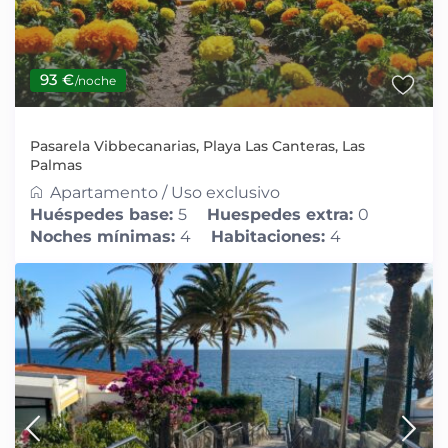
93 €
/noche
Pasarela Vibbecanarias, Playa Las Canteras, Las
Palmas
Apartamento
/
Uso exclusivo
Huéspedes base:
5
Huespedes extra:
0
Noches mínimas:
4
Habitaciones:
4