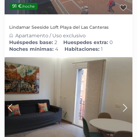
91 €
/noche
Lindamar Seeside Loft Playa del Las Canteras
Apartamento
/
Uso exclusivo
Huéspedes base:
2
Huespedes extra:
0
Noches mínimas:
4
Habitaciones:
1