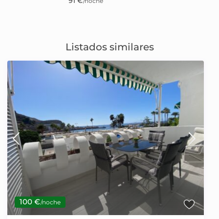
91 €
/noche
Listados similares
100 €
/noche