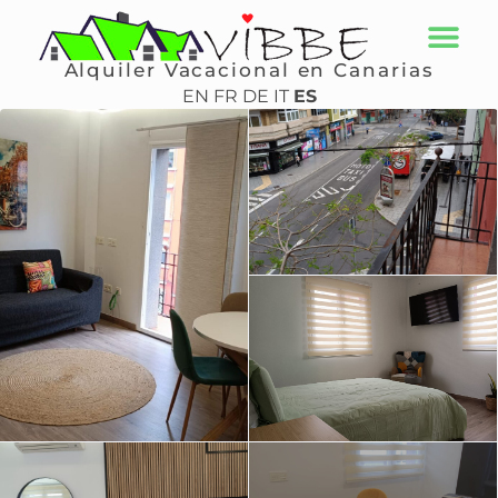
Alquiler Vacacional en Canarias
EN
FR
DE
IT
ES