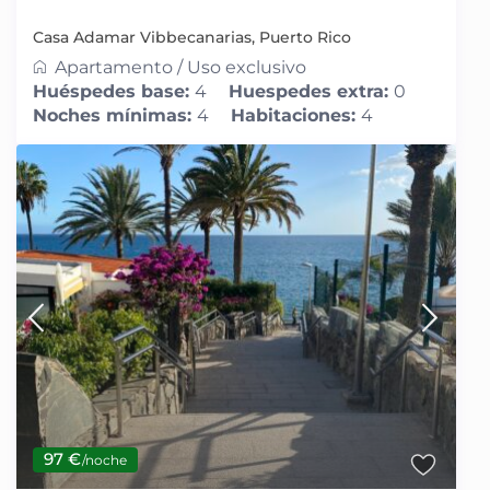
Casa Adamar Vibbecanarias, Puerto Rico
Apartamento
/
Uso exclusivo
Huéspedes base:
4
Huespedes extra:
0
Noches mínimas:
4
Habitaciones:
4
97 €
/noche