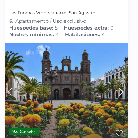
Las Tuneras Vibbecanarias San Agustin
Apartamento
/
Uso exclusivo
Huéspedes base:
5
Huespedes extra:
0
Noches mínimas:
4
Habitaciones:
4
93 €
/noche