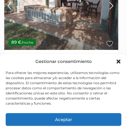
89 €
/noche
Gestionar consentimiento
Sunset Faro Vibbecanarias
Casa
/
Uso exclusivo
Para ofrecer las mejores experiencias, utilizamos tecnologías como
Huéspedes base:
4
Huespedes extra:
0
las cookies para almacenar y/o acceder a la información del
Noches mínimas:
4
Habitaciones:
5
dispositivo. El consentimiento de estas tecnologías nos permitirá
procesar datos como el comportamiento de navegación o las
identificaciones únicas en este sitio. No consentir o retirar el
consentimiento, puede afectar negativamente a ciertas
características y funciones.
Aceptar