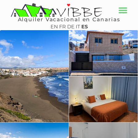
Alquiler Vacacional en Canarias
EN
FR
DE
IT
ES