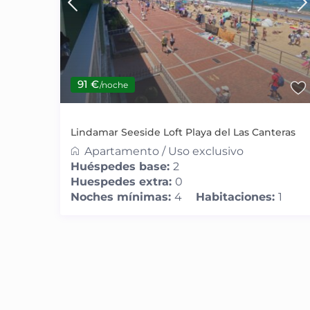
91 €
/noche
Lindamar Seeside Loft Playa del Las Canteras
Apartamento
/
Uso exclusivo
Huéspedes base:
2
Huespedes extra:
0
Noches mínimas:
4
Habitaciones:
1