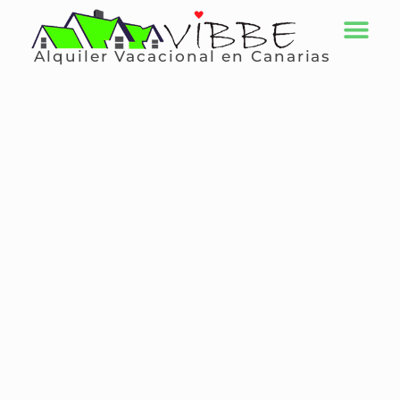
Alquiler Vacacional en Canarias
QUIÉNES SOMOS
GRAN CANARIA
ALQUILA TU PROPI