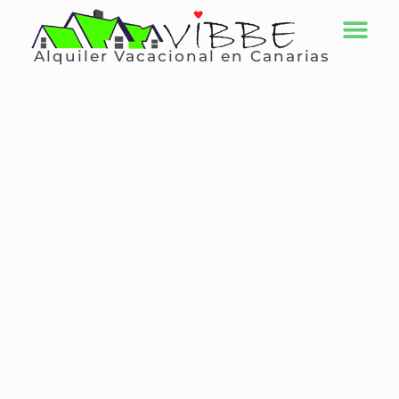
Alquiler Vacacional en Canarias
QUIÉNES SOMOS
GRAN CANARIA
ALQUILA TU PROPI